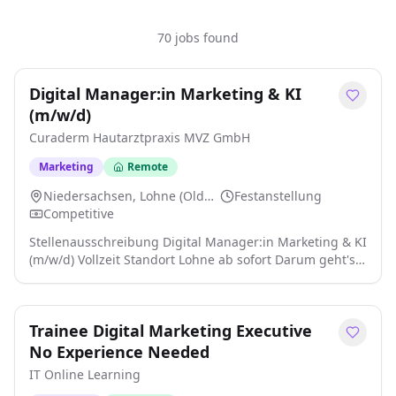
70 jobs found
Digital Manager:in Marketing & KI
(m/w/d)
Curaderm Hautarztpraxis MVZ GmbH
Marketing
Remote
Niedersachsen, Lohne (Oldenburg), 49393
Festanstellung
Competitive
Stellenausschreibung Digital Manager:in Marketing & KI
(m/w/d) Vollzeit Standort Lohne ab sofort Darum geht's
Wir suchen jemanden aus Marketing oder Design, der
unseren Außenauftritt übernimmt: Social Media,
Kampagnen, Website, Print. Wichtiger als alles andere
Trainee Digital Marketing Executive
ist uns dabei die Haltung: Du willst diesen Bereich
professionalisieren, nicht nur verwalten. Du hast richtig
No Experience Needed
Lust darauf, dich in die Werkzeuge einzuarbeiten, die es
IT Online Learning
heute gibt, sie in deinen Alltag einzubauen und daraus