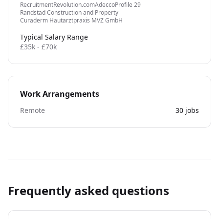
hear from you.
RecruitmentRevolution.com
Adecco
Profile 29
Randstad Construction and Property
Curaderm Hautarztpraxis MVZ GmbH
Typical Salary Range
£35k - £70k
Work Arrangements
Remote
30
jobs
Frequently asked questions